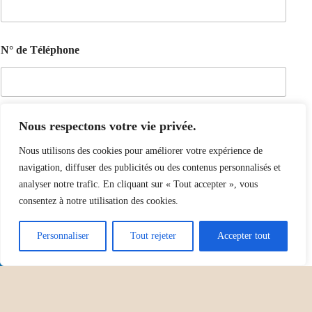
N° de Téléphone
Commentaire ou message
Nous respectons votre vie privée.
Nous utilisons des cookies pour améliorer votre expérience de
navigation, diffuser des publicités ou des contenus personnalisés et
analyser notre trafic. En cliquant sur « Tout accepter », vous
consentez à notre utilisation des cookies.
Personnaliser
Tout rejeter
Accepter tout
Envoyer
Mentions légales
-
CGVU
-
Politique de retour et de
remboursement
-
Contact
-
Blog