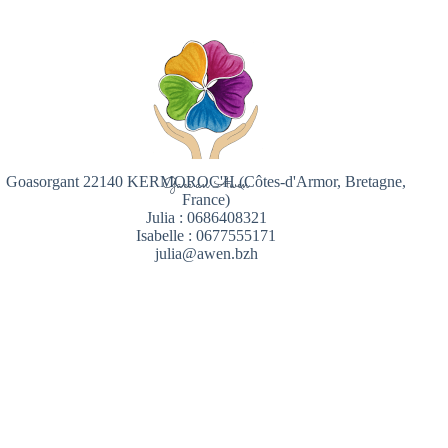
Goasorgant 22140 KERMOROC'H (Côtes-d'Armor, Bretagne,
Gaec an Awen
France)
Julia : 0686408321
Isabelle : 0677555171
julia@awen.bzh