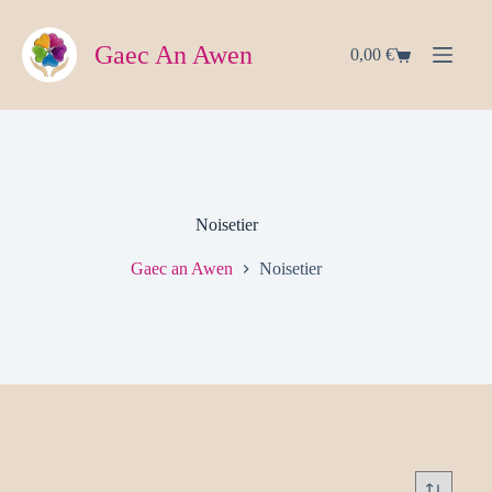
Passer
au
contenu
Gaec An Awen
0,00
€
Panier
d’achat
Noisetier
Gaec an Awen
Noisetier