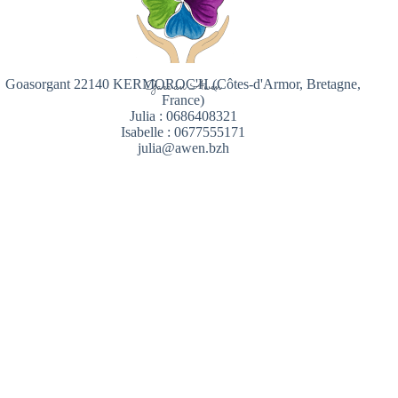
Goasorgant 22140 KERMOROC'H (Côtes-d'Armor, Bretagne,
Gaec an Awen
France)
Julia : 0686408321
Isabelle : 0677555171
julia@awen.bzh