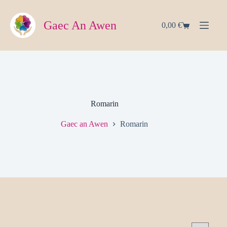
Passer
au
contenu
Gaec An Awen
0,00
€
Panier
d’achat
Romarin
Gaec an Awen
Romarin